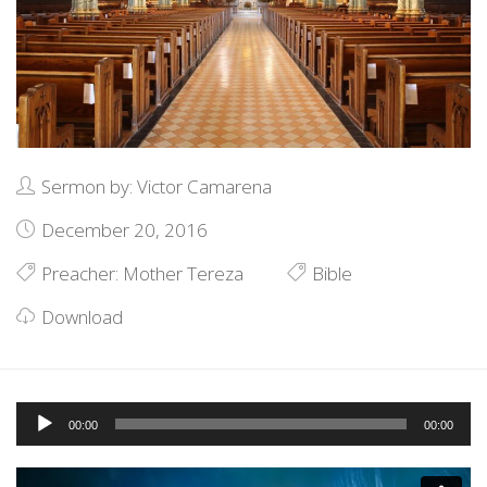
Sermon by: Victor Camarena
December 20, 2016
Preacher:
Mother Tereza
Bible
Download
Audio
00:00
00:00
Player