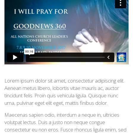
Lorem ipsum dolor sit amet, consectetur adipiscing elit.
Aenean metus libero, lobortis vitae mauris ac, auctor
tincidunt felis. Proin quis vehicula ligula. Quisque nunc
urna, pulvinar eget elit eget, mattis finibus dolor.
Maecenas sapien odio, interdum a neque in, ultricies
volutpat lectus. Duis a justo non neque congue
consectetur eu non eros. Fusce rhoncus ligula enim, sed